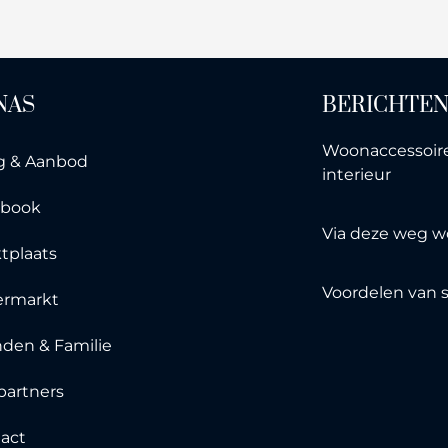
NAS
BERICHTE
Woonaccessoire
g & Aanbod
interieur
ebook
Via deze weg w
tplaats
Voordelen van 
ermarkt
nden & Familie
partners
act