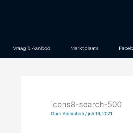
Ga
naar
de
inhoud
Vraag & Aanbod
Marktplaats
Face
icons8-search-500
Door
Adminbo5
/
juli 16, 2021