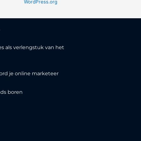
WordPress.org
N
s als verlengstuk van het
ord je online marketeer
sds boren