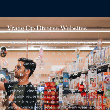
Vraag Op Diverse Websites
Heb jij een product dat je niet meer gebruikt?
Dan is het goed om te kijken naar de
mogelijkheden zodat je zeker weet dat je een
goede keuze zult maken en dat is natuurlijk erg
prettig. Vraag is namelijk de essentie voor het
aanbod en visa versa. Als jij geen producten
hebt die je nodig hebt zal er geen aanbod zijn
waardoor het project van vraag en aanbod niet
gaat werken en dat is natuurlijk niet zo fijn.
Probeer daarom altijd te kijken naar de
mogelijkheden zodat je zeker weet dat je een
goede keuze zult maken. Mocht je niet zeker
weten welke producten je hebt en waar je deze