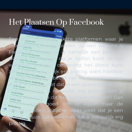
Het Plaatsen Op Facebook
Een van de belangrijkste platformen waar je
producten kunt aanbieden op een website is
Facebook. Facebook is namelijk een platform
waar je producten op je tijdlijn kunt zetten
waardoor je direct omgeving het direct kunt
zien. Dat is natuurlijk erg prettig, want hierdoor
krijg je een goed beeld van de mogelijkheden
zodat je zeker weet dat je een goede keuze zult
maken en dat is natuurlijk erg prettig. Ben jij
benieuwd hoe je dit het beste kunt doen? Dan
is het zeker goed om te kijken naar de
mogelijkheden zodat je zeker weet dat je een
goede keuze zult maken en dat is natuurlijk erg
prettig.