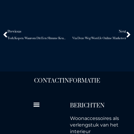
Vorige
V
Previous
Next
Tork Kopen: Waarom Dit Een Slimme Keuze Is
Via Deze Weg Word Je Online Marketeer
CONTACTINFORMATIE
BERICHTEN
Woonaccessoires als
verlengstuk van het
interieur