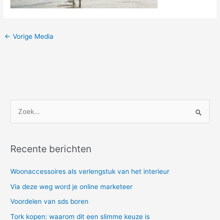
←
Vorige Media
Z
o
e
Recente berichten
k
n
Woonaccessoires als verlengstuk van het interieur
a
Via deze weg word je online marketeer
a
Voordelen van sds boren
r
Tork kopen: waarom dit een slimme keuze is
: